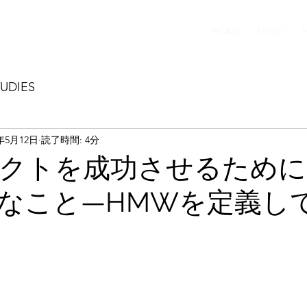
HOME
ABOUT
UDIES
5年5月12日
読了時間: 4分
クトを成功させるために
なこと—HMWを定義し