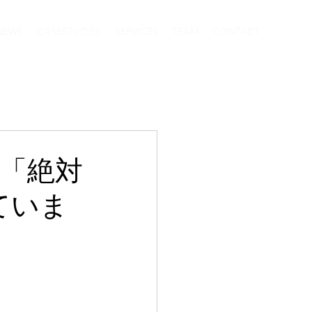
NEWS
CASESTUDIES
SERVICES
TEAM
CONTACT
「絶対
ていま