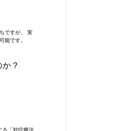
ちですが、 実
可能です。
のか？
する「対症療法