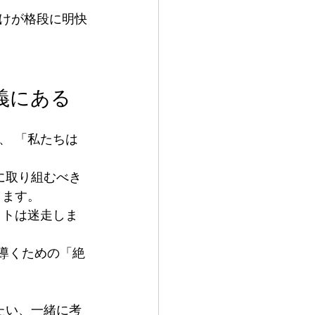
けが格段に明快
義にある
、 「私たちは
何に取り組むべき
ります。
クトは迷走しま
導くための「絶
たい、一緒に考