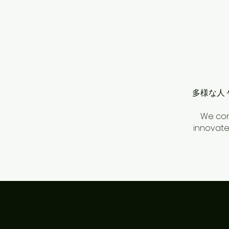
多様な人
​​We co
innovate