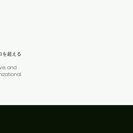
を超える​
ive, and
izational