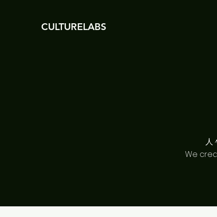
CULTURELABS
人
We crea