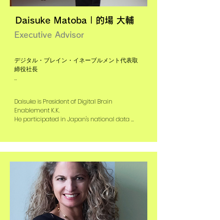
Daisuke Matoba | 的場 大輔
Executive Advisor
デジタル・ブレイン・イネーブルメント代表取
締役社長

2020年より国家のデータ戦略策定に参画

2019年より東京大学コグニティブ・デザイニン
Daisuke is President of Digital Brain 
グ・エクセレンス統括としてアート思考のビジ
Enablement K.K.

ネス創出を手がける

He participated in Japan's national data 
strategy formulation from 2020

He has been the Director of Cognitive Design 
Excellence at the University of Tokyo since 
元SAPジャパン公共セクター担当VP、アクセンチ
2019, ideating social businesses with Art 
ュア公共セクター・パートナー、オラクルSOA本
Thinking

部長、IBMビジネスコンサルティングサービス エ
ンタープライズアーキテクチャ部長
Former SAP Japan Public Sector VP, 
Accenture Public Sector Partner, Oracle SOA 
Director, IBM Business Consulting Services 