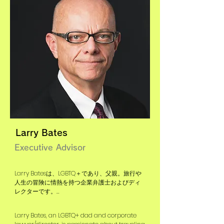
Larry Bates
Executive Advisor
Larry Batesは、LGBTQ＋であり、父親。旅行や
人生の冒険に情熱を持つ企業弁護士およびディ
レクターです。

経歴として、パナソニックの常務執行役員兼最
Larry Bates, an LGBTQ+ dad and corporate 
高法務責任者、LIXILグローバルの上級マネージン