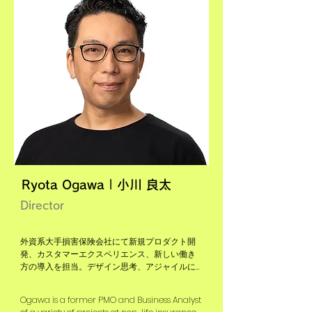
趣味は人間観察。
medical and financial company, COO of 
MUFG Financial Markets Division Americas, 
and the General Manager of Thomson 
Reuters Bank Securities Global Strategy 
Department and the General Manager of 
Japan Department.

She is a former travel geek (70 countries pre-
Covid), has coding experience  and her 
hobbies include people watching
Ryota Ogawa | 小川 良太
Director
外資系大手損害保険会社にて新規プロダクト開
発、カスタマーエクスペリエンス、新しい働き
方の導入を担当。デザイン思考、アジャイルに
基づいたプロセスを導入し、複数のプロダクト
をリリース。

Ogawa is a former PMO and Business Analyst 