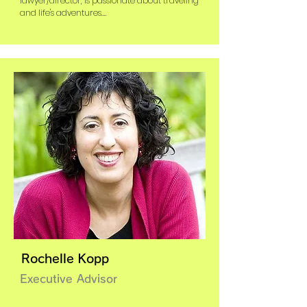
lawyer/director, is passionate about traveling 
グディレクター兼最高法務責任者、GEジャパン
and life's adventures.

の最高法務責任者、在日米国商工会議所
（ACCJ）の名誉会長、モリソン・フォースター
Larry has served as Director and Managing 
およびポール・ワイス・リフキンド・ウォート
Executive Officer and General Counsel at 
ン・ギャリソン法律事務所でのアソシエイト、
Panasonic, Senior Managing Director and 
東京大学での訪問フルブライト講師、イェー
Chief Legal Officer at LIXIL Global, General 
ル・チャイナ・アソシエーションでの教育フェ
Counsel for GE Japan, President Emeritus at 
ローなどがあります。
The American Chamber of Commerce in 
Japan (ACCJ), an associate at Morrison & 
Foerster and Paul, Weiss, Rifkind, Wharton & 
Garrison LLP, a Visiting Fulbright Lecturer at 
the University of Tokyo, and a Teaching Fellow 
at the Yale-China Association, among others.
Rochelle Kopp
Executive Advisor