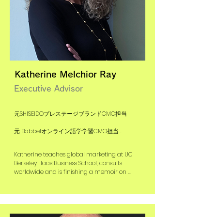
Enterprise Architecture Director
Katherine Melchior Ray
Executive Advisor
元SHISEIDOプレステージブランドCMO担当

元 Babbelオンライン語学学習CMO担当

元ナイキ、ルイ・ヴィトン、グッチ、 パーク・
ハイアットのマーケティング担当副社長

Katherine teaches global marketing at UC 
Berkeley Haas Business School, consults 
worldwide and is finishing a memoir on 
現在UC Berkeley Haasビジネス スクール・グロ
being a global CMO and mother around the 
ーバル マーケティング教授
world.