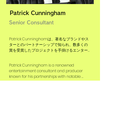
advisor to startups.
Patrick Cunningham
Senior Consultant
Patrick Cunninghamは、著名なブランドやス
ターとのパートナーシップで知られ、数多くの
賞を受賞したプロジェクトを手掛けるエンター
テイメントのコンサルタントおよびプロデュー
サーです。

Patrick Cunningham is a renowned 
entertainment consultant and producer 
彼の仕事は彼を世界各地へと導き、国際的に評
known for his partnerships with notable 
価されたアーティストやパーソナリティとの共
brands and stars, and his productions have 
同作業を行ってきました。彼は映画業界で活躍
received numerous awards.

し、著名な俳優と共に働き、彼の映画は名高い
映画祭でプレミア上映されました。また、エン
His work has taken him to various countries 
ターテイメント業界の重要な買収にも関与して
and he has collaborated with internationally 
きました。

acclaimed artists and personalities.

He's been involved in the film industry, 
カニンガムはホワイトハウスから表彰され、彼
working with famous actors and his films 
のプロジェクトは大きな基金から助成金を受け
have premiered at prestigious film festivals.

取っています。現在、彼は日本の東京でソニー
He also had a role in a significant purchase 
（SME）のシニアコンサルタントとして働いてい
in the entertainment industry. Cunningham 