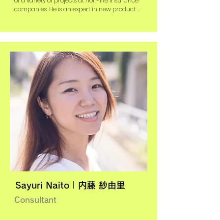
of a variety of projects at non-life insurance 
社内外を対象としたデザイン思考研修、カスタ
companies. He is an expert in new product 
マーデプスインタビュー研修の企画・実施も行
development (including customer 
う。

experience and employee experience 
designs), and specializes in Design Thinking 
and conducts workshops and training for 
internal and external participants.
過去には国内損害保険会社での自動車保険示談
交渉担当やシステム導入プロジェクト、会社合
併プロジェクトでのPMO、ビジネスアナリスト
を経験。
Sayuri Naito | 内藤 紗由里
Consultant