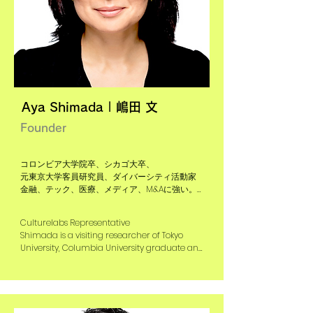
Aya Shimada | 嶋田 文
Founder
コロンビア大学院卒、シカゴ大卒、

元東京大学客員研究員、ダイバーシティ活動家

金融、テック、医療、メディア、M&Aに強い。

金融グローバル大手CEO付イノベーション担
Culturelabs Representative

当．大手テック・医療・金融CXOアドバイザー

Shimada is a visiting researcher of Tokyo 
MUFG 金融市場部門米州COO，トムソンロイタ
University, Columbia University graduate and 
ー銀行証券テック　グローバル戦略部長兼日本
diversity activist. She specializes in finance, 
部長などニューヨークで20年の経歴を持つ。

tech, medical care,media, and M&As.

Shimada’s past experience include 
旅オタク（だった）！←70カ国

innovation head of a major global financial 
コーダーとしての経歴もあり。

company, a CXO advisor for a major tech, 