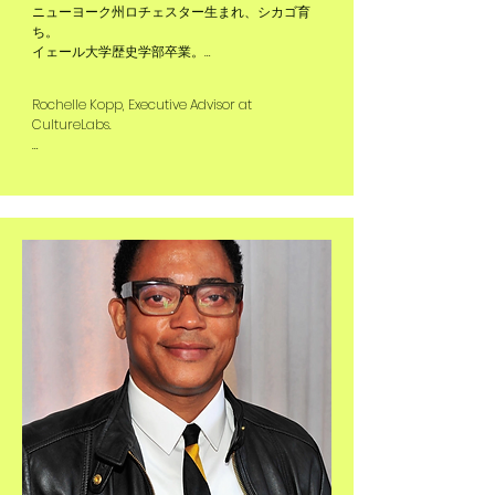
ニューヨーク州ロチェスター生まれ、シカゴ育
ち。

イェール大学歴史学部卒業。

初期キャリアはZS Associates、その後東京の安
Rochelle Kopp, Executive Advisor at 
田信託銀行にて勤務。シカゴ大学大学院でMBA
CultureLabs.

取得、元IPC Group社員。MS&ADインシュアラ
ンス グループ ホールディングス株式会社独立役
Born in Rochester, New York and raised in 
員。

Chicago. Yale University graduate, major in 
1994年にジャパン・インターカルチュラル・コ
History.

ンサルティング設立。

Early career with ZS Associates and Yasuda 
異文化コミュニケ−ションと人事管理が専門。日
Trust Bank in Tokyo. MBA from the University of 
本企業がシリコンバレー流の経営手法を理解
Chicago. Former IPC Group 
し、自分の企業で活かせるように支援して、ベ
staff,Independent Director MS&AD Insurance 
ンチャー企業のメンターとアドバイザーもして
Group,  founder of Japan Intercultural 
いる。
Consulting in 1994.

Specializes in cross-cultural communication 
and human resource management. She 
helps Japanese companies understand and 
adopt Silicon Valley style management 
techniques. She also serves as a mentor and 