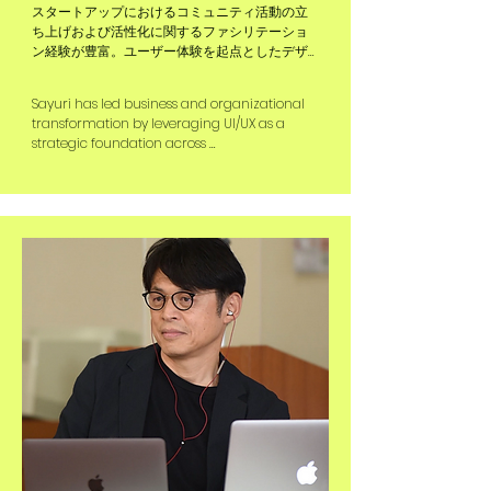
スタートアップにおけるコミュニティ活動の立
ち上げおよび活性化に関するファシリテーショ
ン経験が豊富。ユーザー体験を起点としたデザ
インを通じて、ビジネス課題の解決を推進して
きた。

Sayuri has led business and organizational 
transformation by leveraging UI/UX as a 
外資系大手通信会社にて、人材・組織開発およ
strategic foundation across 
びプロジェクトマネジメントに従事。その後、
telecommunications, AI, and startup 
ユーザー体験設計を軸に事業と組織の変革を横
environments. She integrates organizational 
断的にリード。通信・AI・スタートアップ領域に
design, product development, and UX 
おいて、人事・組織設計・プロダクト開発・UX
strategy to drive sustainable growth. She 
戦略を統合し、企業成長を支援してきた。
drives enterprise transformation through 
UI/UX strategy and internal capability 
building.