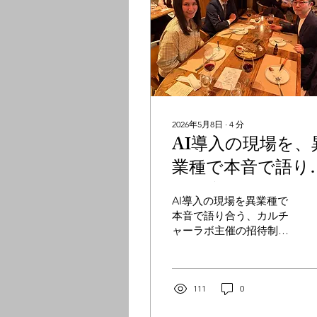
2026年5月8日
∙
4
分
AI導入の現場を、
業種で本音で語り
った夜 招待制デ
AI導入の現場を異業種で
ナー「PRISM」開
本音で語り合う、カルチ
ャーラボ主催の招待制デ
レポート
ィナー「PRISM」。業界
も肩書きも異なる少人数
のゲストをご招待し、チ
ャタムハウスルールのも
111
0
とで率直な対話を楽しむ