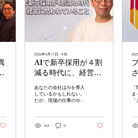
2026年4月17日
∙
4
分
20
異
AIで新卒採用が４割
合
減る時代に、経営が
ィ
問われていること
あなたの会社はAIを導入
「
催
しているかもしれない。
ま
だが、現場の仕事のやり
「
方は変わっているだろう
と
か。 大手企業の新卒採用
な
削減のニュースは、単な
す
るAI活用ではなく、業務
163
0
「
と組織の変革の波が押し
義