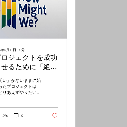
25年5月11日
∙
4
分
プロジェクトを成功
させるために「絶対
に」必要なこと—
問い」がないままに始
HMWを定義してい
ったプロジェクトは
とりあえずやりたいこ
ますか？
」、「あったらいい
」の積み上げになりま
。私たちは「問い」を
HMW」という形で定
296
0
します。HMWを起点