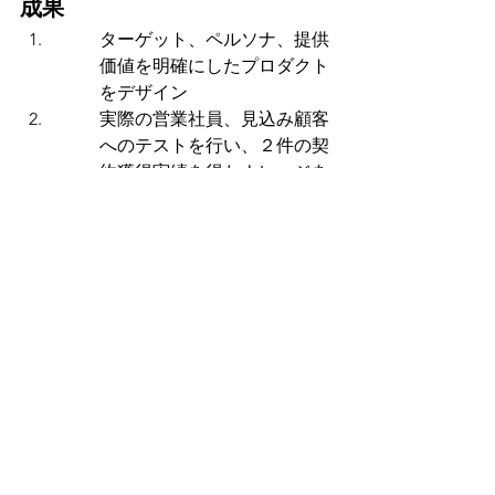
成果　
ターゲット、ペルソナ、提供
価値を明確にしたプロダクト
をデザイン
実際の営業社員、見込み顧客
へのテストを行い、２件の契
約獲得実績を得たナレッジを
プロダクトへ反映
全国の営業社員（数千人）の
ユーザーが使用する、営業モ
デル変革の一翼を担うプロダ
クトリリース
本記事について詳細を知りたい方は 
contact@culturelabs.co
 へご連絡くださ
い。