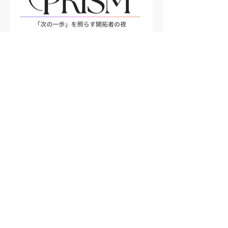
れない会話が、ここにありました。
CULTURELABS
招待制ディナー「PRISM」
をはじめます。少人数が集
う、開拓者の夜。
カルチャーラボ主催、少人数招待制デ
ィナー会「PRISM ー 「次の一歩」を照
らす開拓者の夜」を開催します。 立場
も業界も少しずつ違う数名を、少人
数・会費制でご招待する食事会。肩書
きは最初だけ、ファーストネームまた