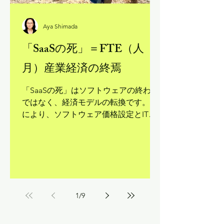
Aya Shimada
「SaaSの死」＝FTE（人
月）産業経済の終焉
「SaaSの死」はソフトウェアの終わり
ではなく、経済モデルの転換です。AI
により、ソフトウェア価格設定とITの
役割が「FTE（人月）の数」から「ビ
ジネス成果の最大化」へシフト。人間
はオペレーターから価値オーケストレ
ーターへ進化します。 日本企業にとっ
て最大のチャンスは、FTEベースのコ
ストセンターモデルから、成果連動型
1
/
9
予算へ転換すること。自律エージェン
トAI、アウトカムベースプライシン
グ、バイブコーディング（自然言語で