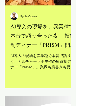
Ryota Ogawa
AI導入の現場を、異業種で
本音で語り合った夜 招待
制ディナー「PRISM」開催
レポート
AI導入の現場を異業種で本音で語り合
う、カルチャーラボ主催の招待制ディ
ナー「PRISM」。業界も肩書きも異な
る少人数のゲストをご招待し、チャタ
ムハウスルールのもとで率直な対話を
楽しむ場です。今回のテーマは「"誰か
に言いたい" AI導入現場のはなし」。
AIの知見の相続・取引、インフラの変
化、アジャイル思考の必要性など、普