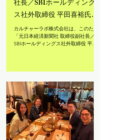
社長／SBIホールディング
ス社外取締役 平田喜裕氏、
カルチャーラボ株式会社顧
カルチャーラボ株式会社は、このたび
「元日本経済新聞社 取締役副社長／
問に就任に関するお知らせ
SBIホールディングス社外取締役 平田
喜裕氏、カルチャーラボ株式会社顧問
就任」に関するプレスリリースを公開
いたしました。 平田氏の知見とカルチ
ャーラボのプロジェクト・テクノロジ
ーの知見を掛け合わせ、AI時代におけ
る人間の役割やリーダーシップについ
ての発信・対話活動をさらに強化して
まいります。 詳細は以下のプレスリリ
ースをご覧ください。 プレスリリース
はこちら