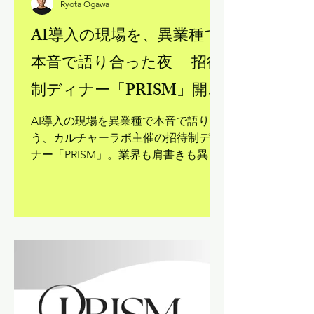
Ryota Ogawa
AI導入の現場を、異業種で
本音で語り合った夜 招待
制ディナー「PRISM」開催
レポート
AI導入の現場を異業種で本音で語り合
う、カルチャーラボ主催の招待制ディ
ナー「PRISM」。業界も肩書きも異な
る少人数のゲストをご招待し、チャタ
ムハウスルールのもとで率直な対話を
楽しむ場です。今回のテーマは「"誰か
に言いたい" AI導入現場のはなし」。
AIの知見の相続・取引、インフラの変
化、アジャイル思考の必要性など、普
段はなかなか聞けないリアルな話が飛
び交いました。「話し足りない」と全
員が二次会へ。招かれた席でしか生ま