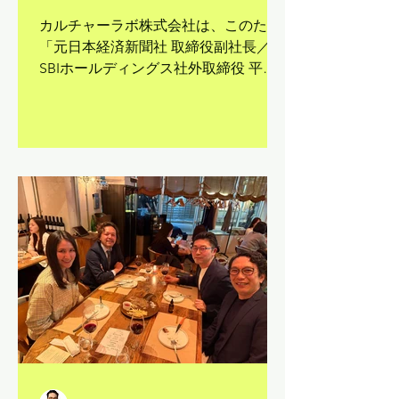
カルチャーラボ株式会社顧
カルチャーラボ株式会社は、このたび
「元日本経済新聞社 取締役副社長／
問に就任に関するお知らせ
SBIホールディングス社外取締役 平田
喜裕氏、カルチャーラボ株式会社顧問
就任」に関するプレスリリースを公開
いたしました。 平田氏の知見とカルチ
ャーラボのプロジェクト・テクノロジ
ーの知見を掛け合わせ、AI時代におけ
る人間の役割やリーダーシップについ
ての発信・対話活動をさらに強化して
まいります。 詳細は以下のプレスリリ
ースをご覧ください。 プレスリリース
はこちら