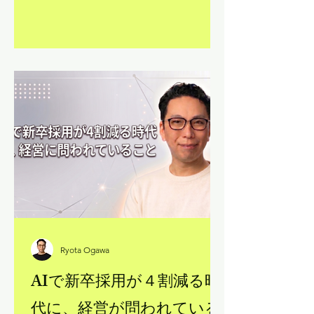
も業界も少しずつ違う数名を、少人
数・会費制でご招待する食事会。肩書
きは最初だけ、ファーストネームまた
はニックネームで呼び合い、外部へは
発言者を特定できる形での情報共有は
しない（チャタムハウスルール）。そ
ういうルールのもとで、普段は言いに
くいことを、率直に話せる場にしたい
と考えています。 初回（2026年5月8
日）のテーマは「“誰かに言いたい” AI
導入現場のはなし」です。
Ryota Ogawa
AIで新卒採用が４割減る時
代に、経営が問われている