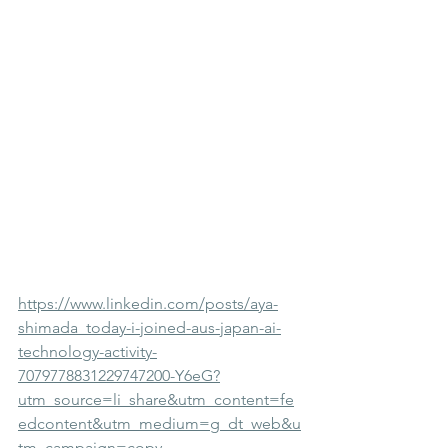
https://www.linkedin.com/posts/aya-
shimada_today-i-joined-aus-japan-ai-
technology-activity-
7079778831229747200-Y6eG?
utm_source=li_share&utm_content=fe
edcontent&utm_medium=g_dt_web&u
tm_campaign=copy