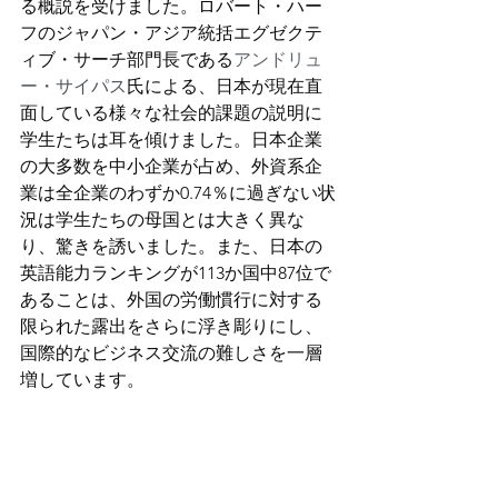
る概説を受けました。ロバート・ハー
フのジャパン・アジア統括エグゼクテ
ィブ・サーチ部門長である
アンドリュ
ー
・サイパス
氏による、日本が現在直
面している様々な社会的課題の説明に
学生たちは耳を傾けました。日本企業
の大多数を中小企業が占め、外資系企
業は全企業のわずか0.74％に過ぎない状
況は学生たちの母国とは大きく異な
り、驚きを誘いました。また、日本の
英語能力ランキングが113か国中87位で
あることは、外国の労働慣行に対する
限られた露出をさらに浮き彫りにし、
国際的なビジネス交流の難しさを一層
増しています。